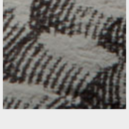
ES
CA
EN
FR
Carrer del Perú, 166. (08020 Barcelona)
(+34) 933 08 84 50
PRIVACIDAD Y COOKIES
AVISO LEGAL