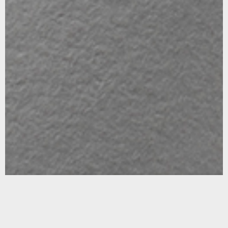
ES
CA
EN
FR
Carrer del Perú, 166. (08020 Barcelona)
(+34) 933 08 84 50
PRIVACIDAD Y COOKIES
AVISO LEGAL