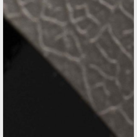
CA
ES
EN
FR