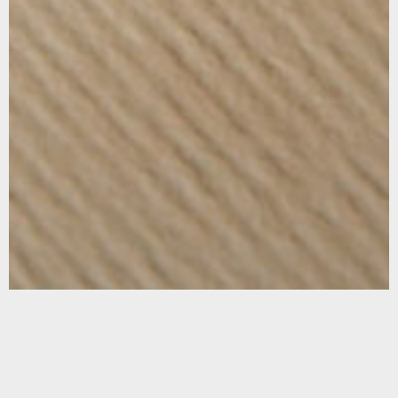
FR
CA
ES
EN
Carrer del Perú, 166. (08020 Barcelona)
(+34) 933 08 84 50
CONFIDENTIALITÉ & COOKIES
MENTIONS LÉGALES