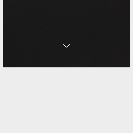
FR
CA
ES
EN
Carrer del Perú, 166. (08020 Barcelona)
(+34) 933 08 84 50
CONFIDENTIALITÉ & COOKIES
MENTIONS LÉGALES
Cahiers V/A
Un recueil de projets récents, de nouvelles connaissances,