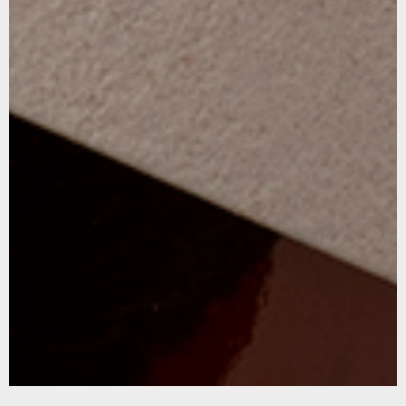
CA
ES
EN
FR
Carrer del Perú, 166. (08020 Barcelona)
(+34) 933 08 84 50
PRIVACITAT I COOKIES
AVÍS LEGAL